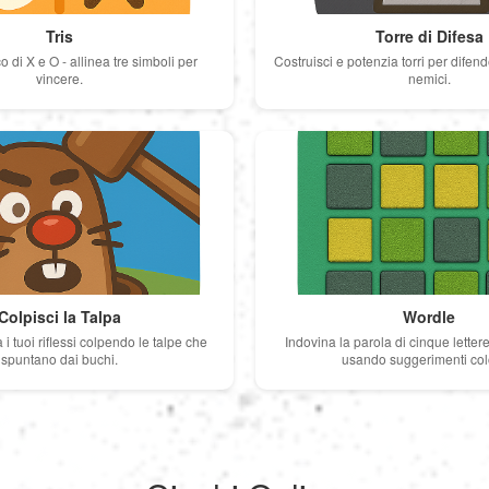
Tris
Torre di Difesa
o di X e O - allinea tre simboli per
Costruisci e potenzia torri per difend
vincere.
nemici.
Colpisci la Talpa
Wordle
 i tuoi riflessi colpendo le talpe che
Indovina la parola di cinque lettere 
spuntano dai buchi.
usando suggerimenti colo