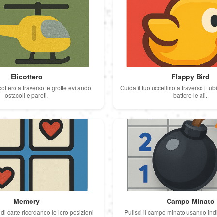
Elicottero
Flappy Bird
licottero attraverso le grotte evitando
Guida il tuo uccellino attraverso i tub
ostacoli e pareti.
battere le ali.
Memory
Campo Minato
di carte ricordando le loro posizioni
Pulisci il campo minato usando indi