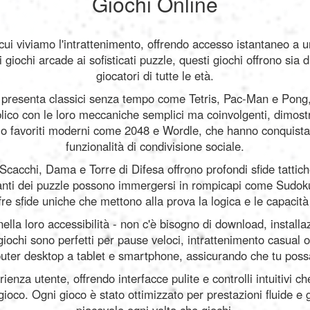
Giochi Online
 cui viviamo l'intrattenimento, offrendo accesso istantaneo a u
 giochi arcade ai sofisticati puzzle, questi giochi offrono si
giocatori di tutte le età.
presenta classici senza tempo come Tetris, Pac-Man e Pong, 
bblico con le loro meccaniche semplici ma coinvolgenti, dimos
mo favoriti moderni come 2048 e Wordle, che hanno conquistat
funzionalità di condivisione sociale.
 Scacchi, Dama e Torre di Difesa offrono profondi sfide tattic
 amanti dei puzzle possono immergersi in rompicapi come Sudoku
fre sfide uniche che mettono alla prova la logica e le capacità
nella loro accessibilità - non c'è bisogno di download, install
giochi sono perfetti per pause veloci, intrattenimento casual 
puter desktop a tablet e smartphone, assicurando che tu possa g
ienza utente, offrendo interfacce pulite e controlli intuitivi ch
ioco. Ogni gioco è stato ottimizzato per prestazioni fluide 
piacevole ogni volta che giochi.