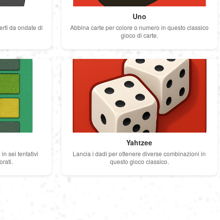
Uno
Magyar
erti da ondate di
Abbina carte per colore o numero in questo classico
gioco di carte.
Indonesia
Українська
Yahtzee
in sei tentativi
Lancia i dadi per ottenere diverse combinazioni in
rati.
questo gioco classico.