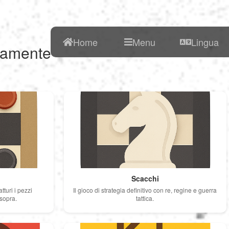
My Profile
My Profile
English
Home
Menu
Lingua
itamente
My Reports
Français
Logout
Giochi
Deutsch
Logout
SEO
Español
Italiano
Scacchi
tturi i pezzi
Il gioco di strategia definitivo con re, regine e guerra
Nederlands
 sopra.
tattica.