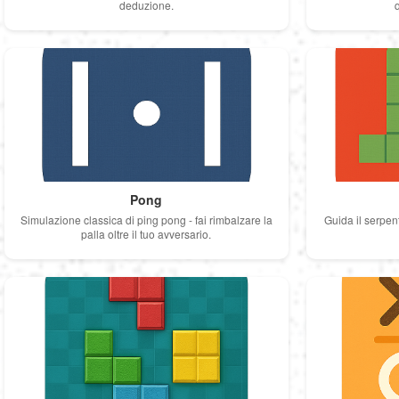
deduzione.
Pong
Simulazione classica di ping pong - fai rimbalzare la
Guida il serpen
palla oltre il tuo avversario.