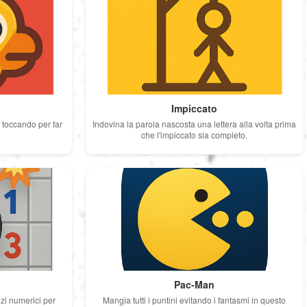
Português
Polski
Türkçe
Impiccato
i toccando per far
Indovina la parola nascosta una lettera alla volta prima
che l'impiccato sia completo.
русский
中文
日本語
한국어
Pac-Man
zi numerici per
Mangia tutti i puntini evitando i fantasmi in questo