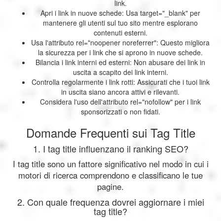
link.
Apri i link in nuove schede: Usa target="_blank" per
mantenere gli utenti sul tuo sito mentre esplorano
contenuti esterni.
Usa l'attributo rel="noopener noreferrer": Questo migliora
la sicurezza per i link che si aprono in nuove schede.
Bilancia i link interni ed esterni: Non abusare dei link in
uscita a scapito dei link interni.
Controlla regolarmente i link rotti: Assicurati che i tuoi link
in uscita siano ancora attivi e rilevanti.
Considera l'uso dell'attributo rel="nofollow" per i link
sponsorizzati o non fidati.
Domande Frequenti sui Tag Title
1. I tag title influenzano il ranking SEO?
I tag title sono un fattore significativo nel modo in cui i
motori di ricerca comprendono e classificano le tue
pagine.
2. Con quale frequenza dovrei aggiornare i miei
tag title?