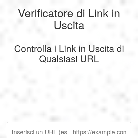
Verificatore di Link in
My Profile
My Profile
English
Uscita
My Reports
Français
Logout
Controlla i Link in Uscita di
Giochi
Qualsiasi URL
Deutsch
Logout
SEO
Español
Italiano
Nederlands