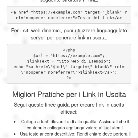
<a href="https://example.com" target="_blank" r
el="noopener noreferrer">Testo del link</a>
Per i siti web dinamici, puoi utilizzare linguaggi lato
server per generare link in uscita:
<?php

$url = "https://example.com";

$linkText = "Sito Web di Esempio";

echo "<a href=\"$url\" target=\"_blank\" rel=
\"noopener noreferrer\">$linkText</a>";

?>
Migliori Pratiche per i Link in Uscita
Segui queste linee guida per creare link in uscita
efficaci:
Collega a fonti rilevanti e di alta qualità: Assicurati che il
contenuto collegato aggiunga valore ai tuoi utenti.
Usa testo ancora descrittivo: Rendi chiaro dove porterà il