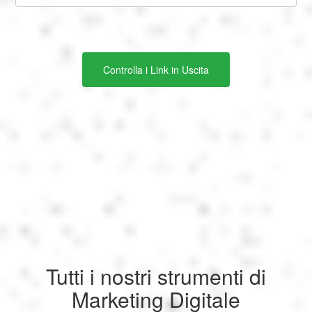
Português
Polski
Controlla i Link in Uscita
Türkçe
русский
中文
日本語
Tutti i nostri strumenti di
한국어
Marketing Digitale