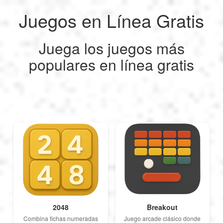
Juegos en Línea Gratis
My Profile
My Profile
English
Juega los juegos más
My Reports
Français
Logout
populares en línea gratis
Juegos
Deutsch
Logout
SEO
Español
Italiano
Nederlands
2048
Breakout
Combina fichas numeradas
Juego arcade clásico donde