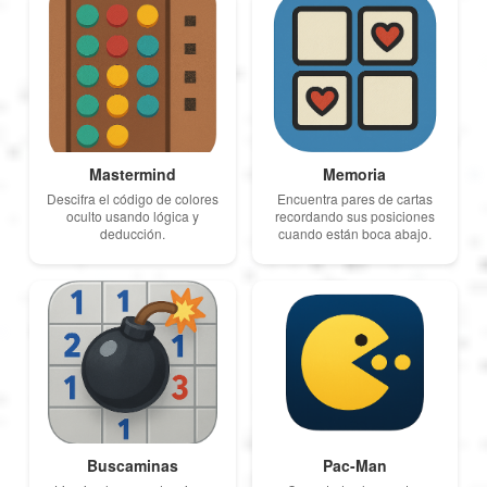
Magyar
Indonesia
Mastermind
Memoria
Українська
Descifra el código de colores
Encuentra pares de cartas
oculto usando lógica y
recordando sus posiciones
deducción.
cuando están boca abajo.
Buscaminas
Pac-Man