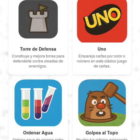
Torre de Defensa
Uno
Construye y mejora torres para
Empareja cartas por color o
defenderte contra oleadas de
número en este clásico juego
enemigos.
de cartas.
Ordenar Agua
Golpea al Topo
Ordena agua de colores entre
Prueba tus reflejos golpeando