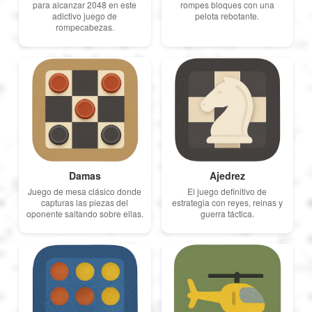
Português
para alcanzar 2048 en este
rompes bloques con una
adictivo juego de
pelota rebotante.
rompecabezas.
Polski
Türkçe
русский
Damas
Ajedrez
中文
Juego de mesa clásico donde
El juego definitivo de
capturas las piezas del
estrategia con reyes, reinas y
oponente saltando sobre ellas.
guerra táctica.
日本語
한국어