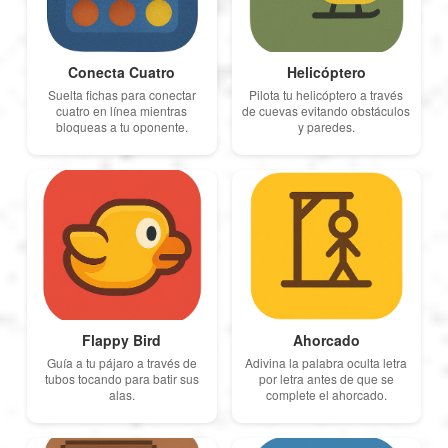
العربية
Conecta Cuatro
Helicóptero
Svenska
Suelta fichas para conectar
Pilota tu helicóptero a través
cuatro en línea mientras
de cuevas evitando obstáculos
bloqueas a tu oponente.
y paredes.
Norsk
Dansk
Suomi
Flappy Bird
Ahorcado
Ελληνικά
Guía a tu pájaro a través de
Adivina la palabra oculta letra
tubos tocando para batir sus
por letra antes de que se
alas.
complete el ahorcado.
Română