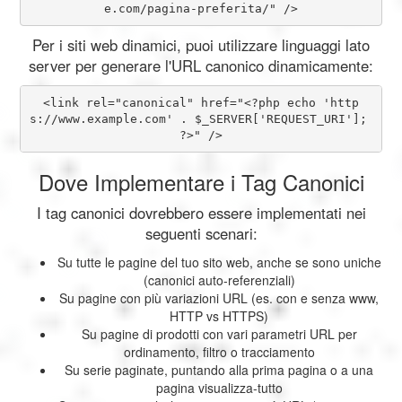
e.com/pagina-preferita/" />
Per i siti web dinamici, puoi utilizzare linguaggi lato
server per generare l'URL canonico dinamicamente:
<link rel="canonical" href="<?php echo 'http
s://www.example.com' . $_SERVER['REQUEST_URI']; 
?>" />
Dove Implementare i Tag Canonici
I tag canonici dovrebbero essere implementati nei
seguenti scenari:
Su tutte le pagine del tuo sito web, anche se sono uniche
(canonici auto-referenziali)
Su pagine con più variazioni URL (es. con e senza www,
HTTP vs HTTPS)
Su pagine di prodotti con vari parametri URL per
ordinamento, filtro o tracciamento
Su serie paginate, puntando alla prima pagina o a una
pagina visualizza-tutto