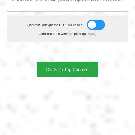
Português
Polski
Controlla solo questo URL (più veloce)
Controlla il sito web completo (più lento)
Türkçe
русский
Controlla Tag Canonici
中文
日本語
한국어