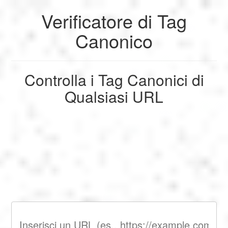
Verificatore di Tag
My Profile
My Profile
English
Canonico
My Reports
Français
Logout
Controlla i Tag Canonici di
Giochi
Qualsiasi URL
Deutsch
Logout
SEO
Español
Italiano
Nederlands