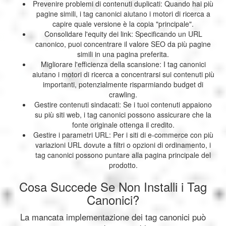
Prevenire problemi di contenuti duplicati: Quando hai più
pagine simili, i tag canonici aiutano i motori di ricerca a
capire quale versione è la copia "principale".
Consolidare l'equity dei link: Specificando un URL
canonico, puoi concentrare il valore SEO da più pagine
simili in una pagina preferita.
Migliorare l'efficienza della scansione: I tag canonici
aiutano i motori di ricerca a concentrarsi sui contenuti più
importanti, potenzialmente risparmiando budget di
crawling.
Gestire contenuti sindacati: Se i tuoi contenuti appaiono
su più siti web, i tag canonici possono assicurare che la
fonte originale ottenga il credito.
Gestire i parametri URL: Per i siti di e-commerce con più
variazioni URL dovute a filtri o opzioni di ordinamento, i
tag canonici possono puntare alla pagina principale del
prodotto.
Cosa Succede Se Non Installi i Tag
Canonici?
La mancata implementazione dei tag canonici può