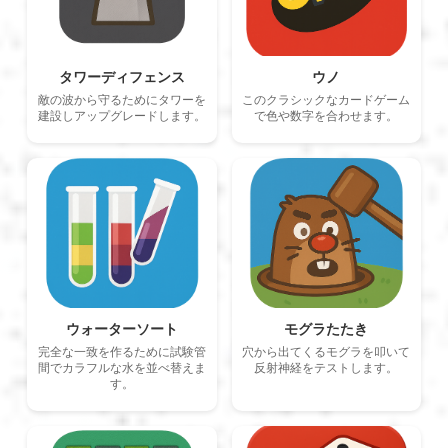
タワーディフェンス
ウノ
敵の波から守るためにタワーを
このクラシックなカードゲーム
建設しアップグレードします。
で色や数字を合わせます。
ウォーターソート
モグラたたき
完全な一致を作るために試験管
穴から出てくるモグラを叩いて
間でカラフルな水を並べ替えま
反射神経をテストします。
す。