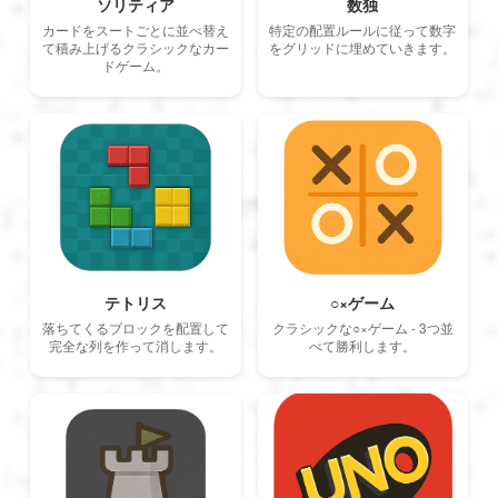
ソリティア
数独
カードをスートごとに並べ替え
特定の配置ルールに従って数字
て積み上げるクラシックなカー
をグリッドに埋めていきます。
ドゲーム。
テトリス
○×ゲーム
落ちてくるブロックを配置して
クラシックな○×ゲーム - 3つ並
完全な列を作って消します。
べて勝利します。