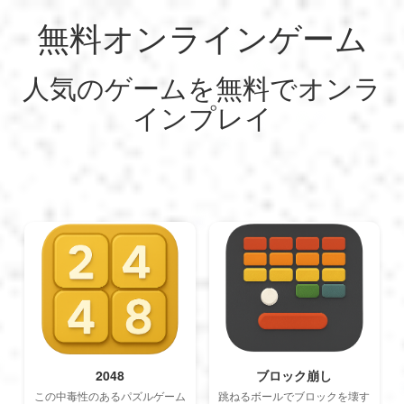
無料オンラインゲーム
My Profile
My Profile
English
人気のゲームを無料でオンラ
My Reports
Français
Logout
インプレイ
ゲーム
Deutsch
Logout
SEO
Español
Italiano
Nederlands
2048
ブロック崩し
この中毒性のあるパズルゲーム
跳ねるボールでブロックを壊す