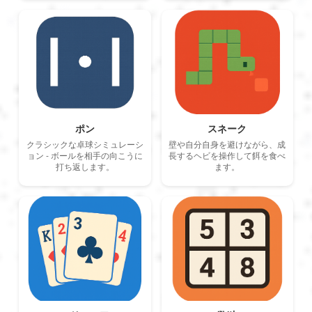
ポン
スネーク
クラシックな卓球シミュレーシ
壁や自分自身を避けながら、成
ョン - ボールを相手の向こうに
長するヘビを操作して餌を食べ
打ち返します。
ます。