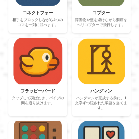
العربية
コネクトフォー
コプター
相手をブロックしながら4つの
障害物や壁を避けながら洞窟を
コマを一列に並べます。
ヘリコプターで飛行します。
Svenska
Norsk
Dansk
Suomi
フラッピーバード
ハングマン
タップして羽ばたき、パイプの
ハングマンが完成する前に、1
間を通り抜けます。
文字ずつ隠された単語を当てま
す。
Ελληνικά
Română