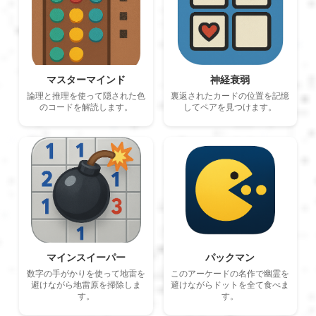
Magyar
Indonesia
マスターマインド
神経衰弱
論理と推理を使って隠された色
裏返されたカードの位置を記憶
のコードを解読します。
してペアを見つけます。
Українська
マインスイーパー
パックマン
数字の手がかりを使って地雷を
このアーケードの名作で幽霊を
避けながら地雷原を掃除しま
避けながらドットを全て食べま
す。
す。