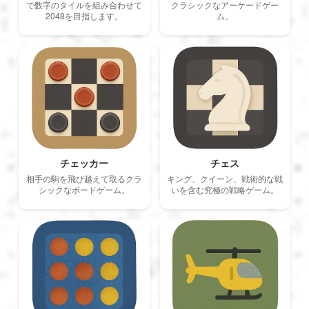
Português
で数字のタイルを組み合わせて
クラシックなアーケードゲー
2048を目指します。
ム。
Polski
Türkçe
русский
チェッカー
チェス
相手の駒を飛び越えて取るクラ
キング、クイーン、戦術的な戦
中文
シックなボードゲーム。
いを含む究極の戦略ゲーム。
日本語
한국어