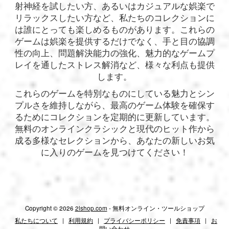
射神経を試したい方、あるいはカジュアルな娯楽で
リラックスしたい方など、私たちのコレクションに
は誰にとっても楽しめるものがあります。これらの
ゲームは娯楽を提供するだけでなく、手と目の協調
性の向上、問題解決能力の強化、魅力的なゲームプ
レイを通したストレス解消など、様々な利点も提供
します。
これらのゲームを特別なものにしている魅力とシン
プルさを維持しながら、最高のゲーム体験を確保す
るためにコレクションを定期的に更新しています。
無料のオンラインクラシックと現代のヒット作から
成る多様なセレクションから、あなたの新しいお気
に入りのゲームを見つけてください！
Copyright © 2026
2lshop.com
- 無料オンライン・ツールショップ
私たちについて
|
利用規約
|
プライバシーポリシー
|
免責事項
|
お
問い合わせ