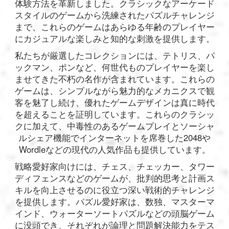
体験方法を革新しました。クラシックなアーケード
スタイルのゲームから洗練されたパズルチャレンジ
まで、これらのゲームはあらゆる年齢のプレイヤー
にカジュアルな楽しみと知的な刺激を提供します。
私たちが厳選したコレクションには、テトリス、パ
ックマン、ポンなど、何世代ものプレイヤーを楽し
ませてきた不朽の名作が含まれています。これらの
ゲームは、シンプルながら魅力的なメカニクスで観
客を魅了し続け、優れたゲームデザインは真に時代
を超えることを証明しています。これらのクラシッ
クに加えて、中毒性のあるゲームプレイとソーシャ
ルシェア機能でインターネットを席巻した2048や
Wordleなどの現代の人気作品も提供しています。
戦略愛好家向けには、チェス、チェッカー、タワー
ディフェンスなどのゲームが、批判的思考と計画ス
キルを向上させるのに役立つ深い戦術的チャレンジ
を提供します。パズル愛好家は、数独、マスターマ
インド、ウォーターソートパズルなどの頭脳ゲーム
に没頭でき、それぞれが論理と問題解決能力をテス