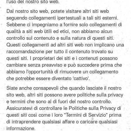
Português
l'uso del nostro sito web.
Dal nostro sito web, potete visitare altri siti web
seguendo collegamenti ipertestuali a tali siti esterni.
Polski
Sebbene ci impegniamo a fornire solo collegamenti di
qualità a siti web utili ed etici, non abbiamo alcun
controllo sul contenuto e sulla natura di questi siti.
Türkçe
Questi collegamenti ad altri siti web non implicano una
raccomandazione per tutto il contenuto trovato su
questi siti. I proprietari dei siti e i contenuti possono
русский
cambiare senza preavviso e può succedere prima che
abbiamo l'opportunità di rimuovere un collegamento
che potrebbe essere diventato 'cattivo'.
中文
Siate anche consapevoli che quando lasciate il nostro
sito web, altri siti possono avere politiche sulla privacy
日本語
e termini che sono al di fuori del nostro controllo.
Assicuratevi di controllare le Politiche sulla Privacy di
questi siti così come i loro "Termini di Servizio" prima
한국어
di intraprendere qualsiasi affare o caricare qualsiasi
informazione.