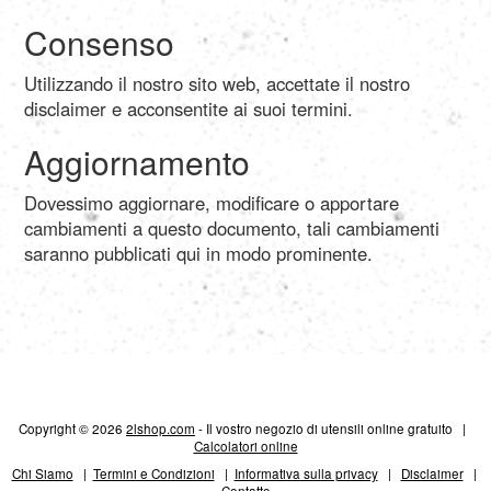
العربية
Consenso
Utilizzando il nostro sito web, accettate il nostro
Svenska
disclaimer e acconsentite ai suoi termini.
Aggiornamento
Norsk
Dovessimo aggiornare, modificare o apportare
cambiamenti a questo documento, tali cambiamenti
Dansk
saranno pubblicati qui in modo prominente.
Suomi
Ελληνικά
Copyright © 2026
2lshop.com
- Il vostro negozio di utensili online gratuito |
Calcolatori online
Română
Chi Siamo
|
Termini e Condizioni
|
Informativa sulla privacy
|
Disclaimer
|
Contatto