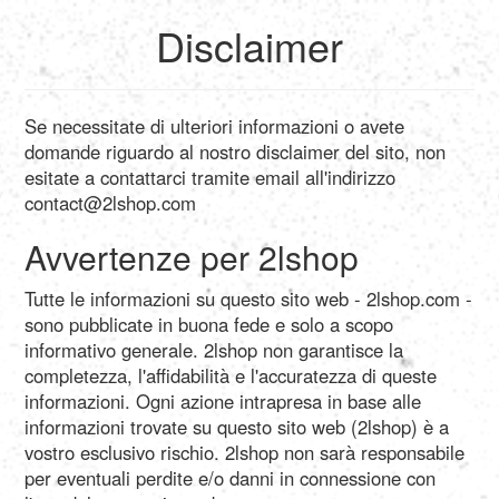
Disclaimer
My Profile
My Profile
English
Se necessitate di ulteriori informazioni o avete
My Reports
Français
Logout
domande riguardo al nostro disclaimer del sito, non
Giochi
esitate a contattarci tramite email all'indirizzo
contact@2lshop.com
Deutsch
Logout
SEO
Avvertenze per 2lshop
Español
Tutte le informazioni su questo sito web - 2lshop.com -
sono pubblicate in buona fede e solo a scopo
informativo generale. 2lshop non garantisce la
Italiano
completezza, l'affidabilità e l'accuratezza di queste
informazioni. Ogni azione intrapresa in base alle
informazioni trovate su questo sito web (2lshop) è a
Nederlands
vostro esclusivo rischio. 2lshop non sarà responsabile
per eventuali perdite e/o danni in connessione con