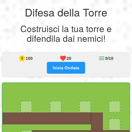
Difesa della Torre
My Profile
My Profile
English
Costruisci la tua torre e
My Reports
Français
Logout
difendila dai nemici!
Giochi
Deutsch
Logout
100
20
0/10
SEO
Inizia Ondata
Español
Italiano
Nederlands