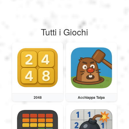
العربية
Svenska
Tutti i Giochi
Norsk
Dansk
Suomi
2048
Acchiappa Talpa
Ελληνικά
Română