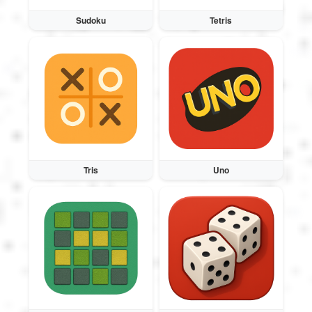
Sudoku
Tetris
Tris
Uno