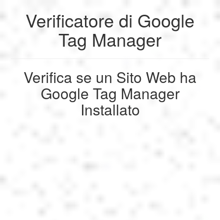
Verificatore di Google
My Profile
My Profile
English
Tag Manager
My Reports
Français
Logout
Verifica se un Sito Web ha
Giochi
Google Tag Manager
Deutsch
Logout
SEO
Installato
Español
Italiano
Nederlands