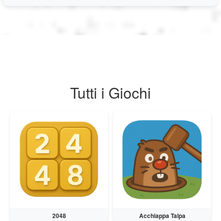
العربية
Svenska
Norsk
Tutti i Giochi
Dansk
Suomi
Ελληνικά
Română
2048
Acchiappa Talpa