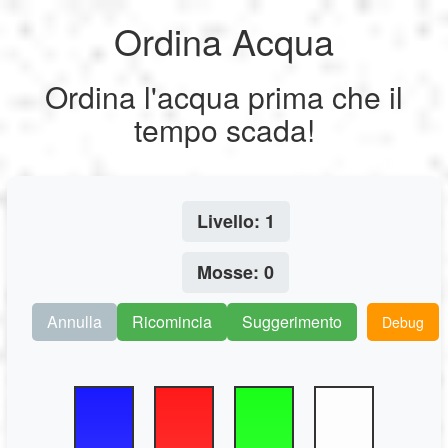
Ordina Acqua
My Profile
My Profile
English
Ordina l'acqua prima che il
My Reports
Français
Logout
tempo scada!
Giochi
Deutsch
Logout
SEO
Livello:
1
Español
Mosse:
0
Italiano
Annulla
Ricomincia
Suggerimento
Debug
Nederlands