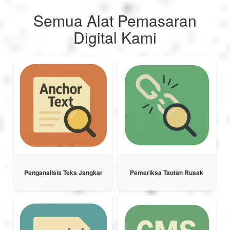
العربية
Semua Alat Pemasaran
Digital Kami
Svenska
Norsk
Dansk
Suomi
Penganalisis Teks Jangkar
Pemeriksa Tautan Rusak
Ελληνικά
Română