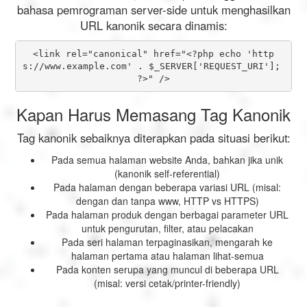
bahasa pemrograman server-side untuk menghasilkan
URL kanonik secara dinamis:
<link rel="canonical" href="<?php echo 'http
s://www.example.com' . $_SERVER['REQUEST_URI']; 
?>" />
Kapan Harus Memasang Tag Kanonik
Tag kanonik sebaiknya diterapkan pada situasi berikut:
Pada semua halaman website Anda, bahkan jika unik
(kanonik self-referential)
Pada halaman dengan beberapa variasi URL (misal:
dengan dan tanpa www, HTTP vs HTTPS)
Pada halaman produk dengan berbagai parameter URL
untuk pengurutan, filter, atau pelacakan
Pada seri halaman terpaginasikan, mengarah ke
halaman pertama atau halaman lihat-semua
Pada konten serupa yang muncul di beberapa URL
(misal: versi cetak/printer-friendly)