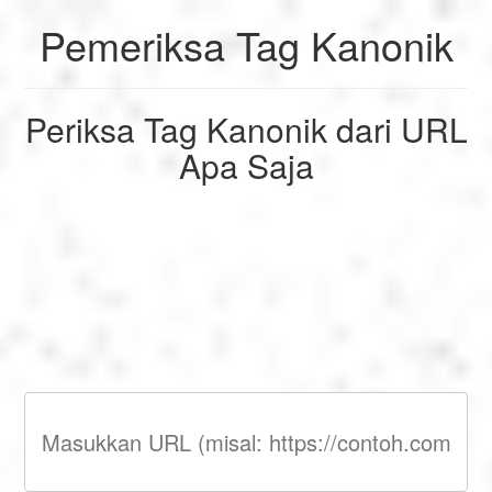
Pemeriksa Tag Kanonik
My Profile
My Profile
English
Periksa Tag Kanonik dari URL
My Reports
Français
Logout
Apa Saja
Permainan
Deutsch
Logout
SEO
Español
Italiano
Nederlands