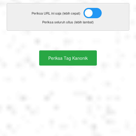
Português
Periksa URL ini saja (lebih cepat)
Polski
Periksa seluruh situs (lebih lambat)
Türkçe
Periksa Tag Kanonik
русский
中文
日本語
한국어