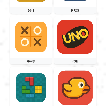
Magyar
2048
乒乓球
Indonesia
Українська
井字棋
优诺