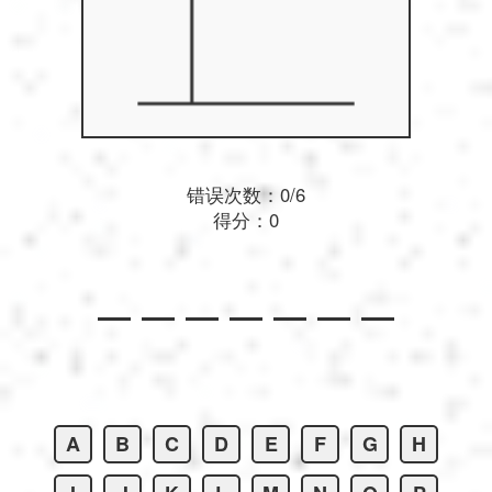
Português
Polski
Türkçe
错误次数：
0
/6
得分：
0
русский
中文
日本語
A
B
C
D
E
F
G
H
한국어