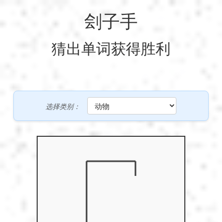
刽子手
My Profile
My Profile
English
猜出单词获得胜利
My Reports
Français
Logout
游戏
Deutsch
Logout
SEO
选择类别：
Español
Italiano
Nederlands