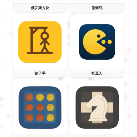
俄罗斯方块
像素鸟
刽子手
吃豆人