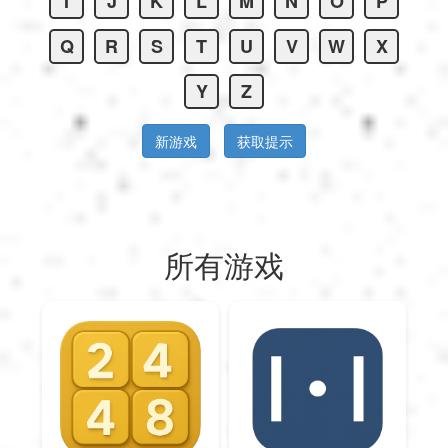
I
J
K
L
M
N
O
P
العربية
Q
R
S
T
U
V
W
X
Y
Z
Svenska
新游戏
获取提示
Norsk
Dansk
所有游戏
Suomi
Ελληνικά
Română