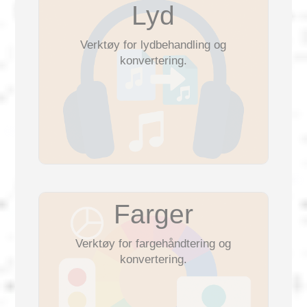
Português
Lyd
Verktøy for lydbehandling og
Polski
konvertering.
Türkçe
Русский
中文
Farger
日本語
Verktøy for fargehåndtering og
konvertering.
한국어