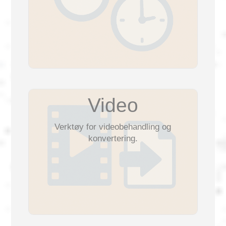
Video
Verktøy for videobehandling og
konvertering.