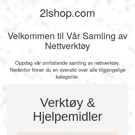
2lshop.com
My Profile
My Profile
English
Velkommen til Vår Samling av
My Reports
Français
Logout
Nettverktøy
Spill
Deutsch
Logout
Oppdag vår omfattende samling av nettverktøy.
SEO
Nedenfor finner du en oversikt over alle tilgjengelige
Español
kategorier.
Italiano
Verktøy &
Hjelpemidler
Nederlands