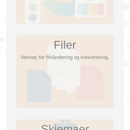
العربية
Svenska
Filer
Norsk
Verktøy for filhåndtering og konvertering.
Dansk
Suomi
Ελληνικά
Română
Skjemaer