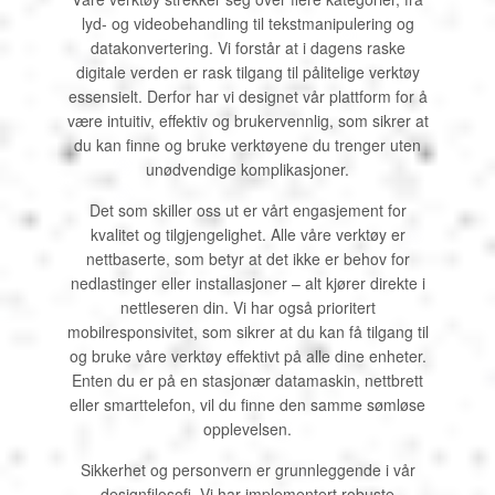
lyd- og videobehandling til tekstmanipulering og
datakonvertering. Vi forstår at i dagens raske
digitale verden er rask tilgang til pålitelige verktøy
essensielt. Derfor har vi designet vår plattform for å
være intuitiv, effektiv og brukervennlig, som sikrer at
du kan finne og bruke verktøyene du trenger uten
unødvendige komplikasjoner.
Det som skiller oss ut er vårt engasjement for
kvalitet og tilgjengelighet. Alle våre verktøy er
nettbaserte, som betyr at det ikke er behov for
nedlastinger eller installasjoner – alt kjører direkte i
nettleseren din. Vi har også prioritert
mobilresponsivitet, som sikrer at du kan få tilgang til
og bruke våre verktøy effektivt på alle dine enheter.
Enten du er på en stasjonær datamaskin, nettbrett
eller smarttelefon, vil du finne den samme sømløse
opplevelsen.
Sikkerhet og personvern er grunnleggende i vår
designfilosofi. Vi har implementert robuste