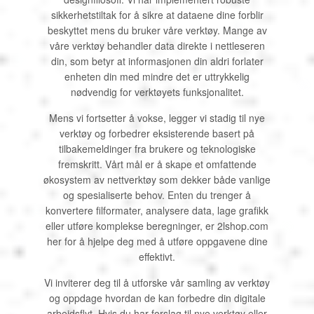
sikkerhetstiltak for å sikre at dataene dine forblir
beskyttet mens du bruker våre verktøy. Mange av
våre verktøy behandler data direkte i nettleseren
din, som betyr at informasjonen din aldri forlater
enheten din med mindre det er uttrykkelig
nødvendig for verktøyets funksjonalitet.
Mens vi fortsetter å vokse, legger vi stadig til nye
verktøy og forbedrer eksisterende basert på
tilbakemeldinger fra brukere og teknologiske
fremskritt. Vårt mål er å skape et omfattende
økosystem av nettverktøy som dekker både vanlige
og spesialiserte behov. Enten du trenger å
konvertere filformater, analysere data, lage grafikk
eller utføre komplekse beregninger, er 2lshop.com
her for å hjelpe deg med å utføre oppgavene dine
effektivt.
Vi inviterer deg til å utforske vår samling av verktøy
og oppdage hvordan de kan forbedre din digitale
arbeidsflyt. Hvis du har forslag til nye verktøy eller