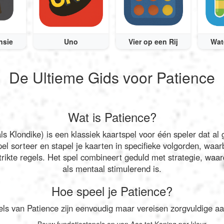
nsie
Uno
Vier op een Rij
Wat
De Ultieme Gids voor Patience
Wat is Patience?
ls Klondike) is een klassiek kaartspel voor één speler dat al
el sorteer en stapel je kaarten in specifieke volgorden, waarb
strikte regels. Het spel combineert geduld met strategie, wa
als mentaal stimulerend is.
Hoe speel je Patience?
els van Patience zijn eenvoudig maar vereisen zorgvuldige aa
Bouw fundatiestapels op van Aas tot Koning per kleur