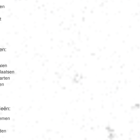
ren
t
en:
aien
plaatsen
arten
en
ieën:
nemen
den