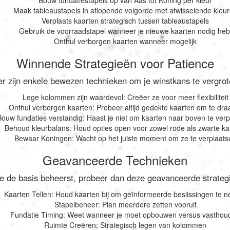
Maak tableaustapels in aflopende volgorde met afwisselende kleu
Verplaats kaarten strategisch tussen tableaustapels
Gebruik de voorraadstapel wanneer je nieuwe kaarten nodig heb
Onthul verborgen kaarten wanneer mogelijk
Winnende Strategieën voor Patience
er zijn enkele bewezen technieken om je winstkans te vergrot
Lege kolommen zijn waardevol: Creëer ze voor meer flexibiliteit
Onthul verborgen kaarten: Probeer altijd gedekte kaarten om te dra
Bouw fundaties verstandig: Haast je niet om kaarten naar boven te ver
Behoud kleurbalans: Houd opties open voor zowel rode als zwarte ka
Bewaar Koningen: Wacht op het juiste moment om ze te verplaats
Geavanceerde Technieken
je de basis beheerst, probeer dan deze geavanceerde strateg
Kaarten Tellen: Houd kaarten bij om geïnformeerde beslissingen te 
Stapelbeheer: Plan meerdere zetten vooruit
Fundatie Timing: Weet wanneer je moet opbouwen versus vasthou
Ruimte Creëren: Strategisch legen van kolommen