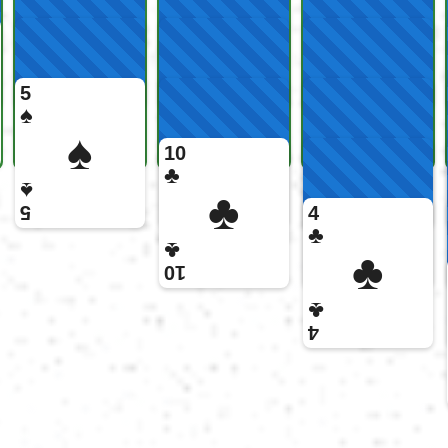
5
♠
♠
10
♣
♠
♣
5
4
♣
♣
♣
10
♣
4