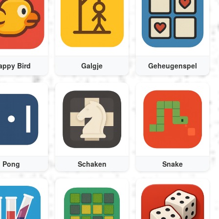
Magyar
Indonesia
appy Bird
Galgje
Geheugenspel
Українська
Pong
Schaken
Snake