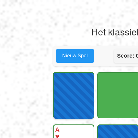
Het klassie
Score:
Nieuw Spel
A
♥