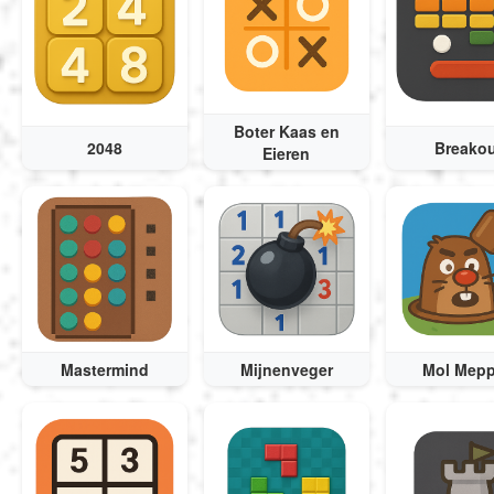
Boter Kaas en
2048
Breakou
Eieren
Mastermind
Mijnenveger
Mol Mep