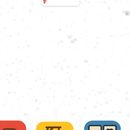
4
العربية
Svenska
Norsk
Dansk
Suomi
Ελληνικά
Română