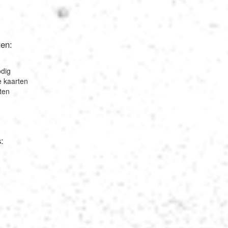
ten:
odig
e kaarten
ten
: