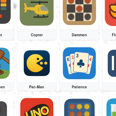
t
Copter
Dammen
Fl
pen
Pac-Man
Patience