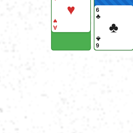
♥
6
♣
♥
♣
A
♣
6