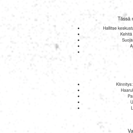
Tässä m
Hallitse keskus
Kehitä
Suoja
A
Kiinnity
Haaruk
Pa
U
L
Va