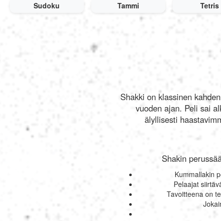
Sudoku
Tammi
Tetris
Shakki on klassinen kahden p
vuoden ajan. Peli sai al
älyllisesti haastavim
Shakin perussään
Kummallakin pel
Pelaajat siirtä
Tavoitteena on teh
Jokain