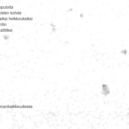
ppuloita
uloiden kohde
iksi heikkouksiksi
tiin
ttiiksi
ilmankaikkeudessa