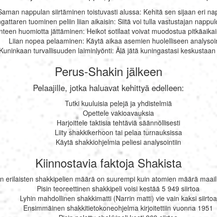
Saman nappulan siirtäminen toistuvasti alussa: Kehitä sen sijaan eri na
gattaren tuominen peliin liian aikaisin: Siitä voi tulla vastustajan napp
nteen huomiotta jättäminen: Heikot sotilaat voivat muodostua pitkäaikais
Liian nopea pelaaminen: Käytä aikaa asemien huolelliseen analysoin
Kuninkaan turvallisuuden laiminlyönti: Älä jätä kuningastasi keskustaan al
Perus-Shakin jälkeen
Pelaajille, jotka haluavat kehittyä edelleen:
Tutki kuuluisia pelejä ja yhdistelmiä
Opettele vakioavauksia
Harjoittele taktisia tehtäviä säännöllisesti
Liity shakkikerhoon tai pelaa turnauksissa
Käytä shakkiohjelmia peliesi analysointiin
Kiinnostavia faktoja Shakista
en erilaisten shakkipelien määrä on suurempi kuin atomien määrä maa
Pisin teoreettinen shakkipeli voisi kestää 5 949 siirtoa
Lyhin mahdollinen shakkimatti (Narrin matti) vie vain kaksi siirtoa
Ensimmäinen shakkitietokoneohjelma kirjoitettiin vuonna 1951