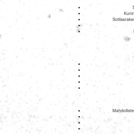
Kunin
Sotilasrake
Mahdollist