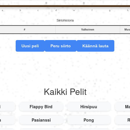
a
b
c
d
e
f
g
h
Siirtohistoria
#
Valkoinen
Mus
Uusi peli
Peru siirto
Käännä lauta
Kaikki Pelit
i
Flappy Bird
Hirsipuu
Ma
n
Pasianssi
Pong
R