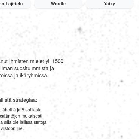
n Lajittelu
Wordle
Yatzy
العربية
Svenska
Norsk
anut ihmisten mielet yli 1500
aailman suosituimmista ja
Dansk
reissa ja ikäryhmissä.
Suomi
listä strategiaa:
ähettiä ja 8 sotilasta
Ελληνικά
issääntöjen mukaisesti
lä ole laillisia siirtoja
viistoon jne.
Română
s