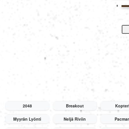
8
7
6
5
4
3
2
1
2048
Breakout
Kopter
Myyrän Lyönti
Neljä Riviin
Pacma