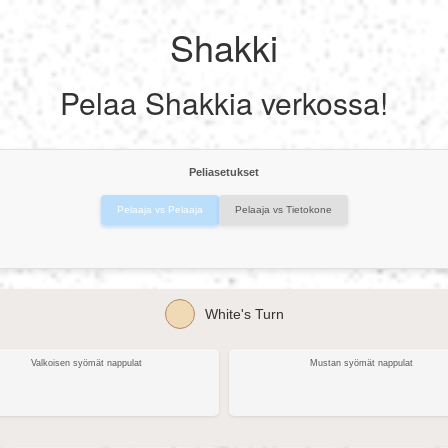
Shakki
Pelaa Shakkia verkossa!
Peliasetukset
Pelaaja vs Pelaaja
Pelaaja vs Tietokone
White's Turn
Valkoisen syömät nappulat
Mustan syömät nappulat