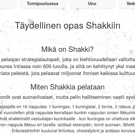
Tornipuolustus
Uno
Vede
Täydellinen opas Shakkiin
Mikä on Shakki?
elaajan strategialautapeli, joka on kiehtovuudellaan valloitt
kunsa Intiassa noin 600-luvulla, ja siitä on kehittynyt yksi m
mista peleistä, jota pelaavat miljoonat ihmiset kaikissa kulttuu
Miten Shakkia pelataan
nöt ovat suoraviivaiset, mutta pelin hallitseminen vaatii syväl
aajalla on 16 nappulaa: 1 kuningas, 1 kuningatar, 2 tornia, 2 ratsua, 2 l
vät vuorotellen yhtä nappulaa kerrallaan kunkin nappulan omien liikkum
dä shakkimatti vastustajan kuninkaalle - kun kuningas on uhattuna eikä sil
en nappula liikkuu eri tavalla: sotilaat eteenpäin, tornit suoraan, lähetit 
Erikoissiirtoihin kuuluvat linnoitus, ohestalyönti ja sotilaan korotu