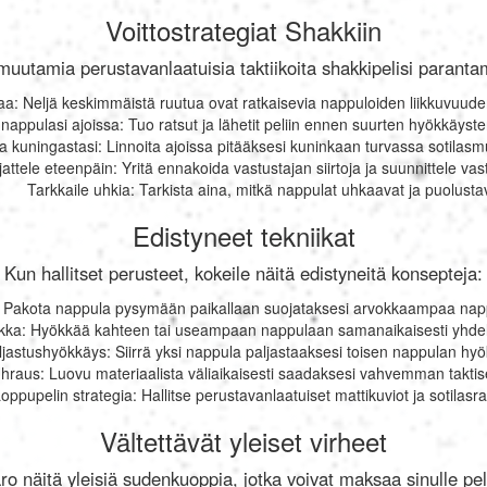
Voittostrategiat Shakkiin
uutamia perustavanlaatuisia taktiikoita shakkipelisi paranta
taa: Neljä keskimmäistä ruutua ovat ratkaisevia nappuloiden liikkuvuude
 nappulasi ajoissa: Tuo ratsut ja lähetit peliin ennen suurten hyökkäyste
a kuningastasi: Linnoita ajoissa pitääksesi kuninkaan turvassa sotilas
jattele eteenpäin: Yritä ennakoida vastustajan siirtoja ja suunnittele va
Tarkkaile uhkia: Tarkista aina, mitkä nappulat uhkaavat ja puolusta
Edistyneet tekniikat
Kun hallitset perusteet, kokeile näitä edistyneitä konsepteja:
s: Pakota nappula pysymään paikallaan suojataksesi arvokkaampaa na
ka: Hyökkää kahteen tai useampaan nappulaan samanaikaisesti yhdell
ljastushyökkäys: Siirrä yksi nappula paljastaaksesi toisen nappulan hy
hraus: Luovu materiaalista väliaikaisesti saadaksesi vahvemman takti
oppupelin strategia: Hallitse perustavanlaatuiset mattikuviot ja sotilasr
Vältettävät yleiset virheet
ro näitä yleisiä sudenkuoppia, jotka voivat maksaa sinulle pel