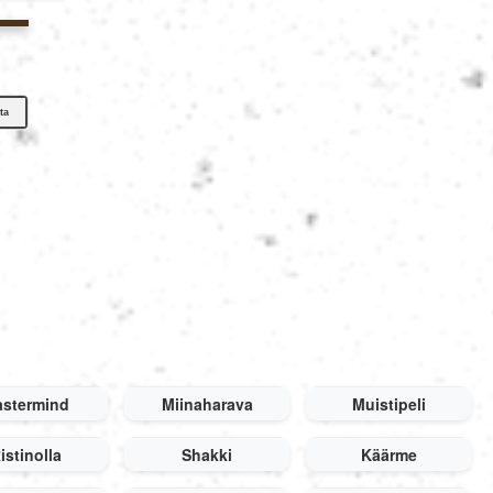
Português
Polski
ta
Türkçe
русский
中文
日本語
stermind
Miinaharava
Muistipeli
한국어
istinolla
Shakki
Käärme