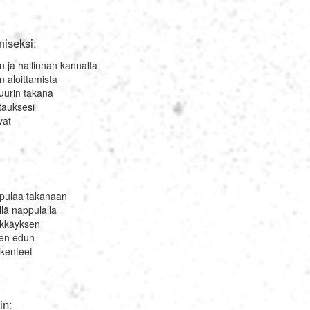
Magyar
miseksi:
n ja hallinnan kannalta
Indonesia
n aloittamista
muurin takana
stauksesi
vat
Українська
ppulaa takanaan
ä nappulalla
ökkäyksen
sen edun
akenteet
in: